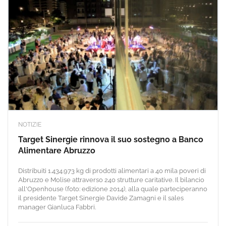
NOTIZIE
Target Sinergie rinnova il suo sostegno a Banco
Alimentare Abruzzo
Distribuiti 1.434.973 kg di prodotti alimentari a 40 mila poveri di
Abruzzo e Molise attraverso 240 strutture caritative. Il bilancio
all'Openhouse (foto: edizione 2014), alla quale parteciperanno
il presidente Target Sinergie Davide Zamagni e il sales
manager Gianluca Fabbri.