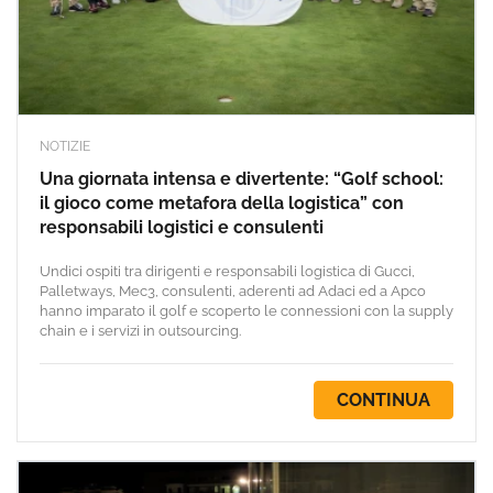
NOTIZIE
Una giornata intensa e divertente: “Golf school:
il gioco come metafora della logistica” con
responsabili logistici e consulenti
Undici ospiti tra dirigenti e responsabili logistica di Gucci,
Palletways, Mec3, consulenti, aderenti ad Adaci ed a Apco
hanno imparato il golf e scoperto le connessioni con la supply
chain e i servizi in outsourcing.
CONTINUA